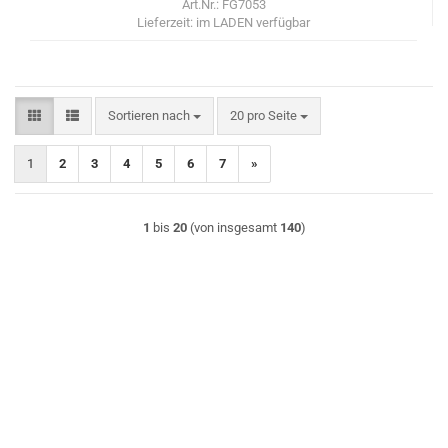
Art.Nr.: FG7053
Lieferzeit:
im LADEN verfügbar
Sortieren nach
pro Seite
Sortieren nach
20 pro Seite
1
2
3
4
5
6
7
»
1
bis
20
(von insgesamt
140
)