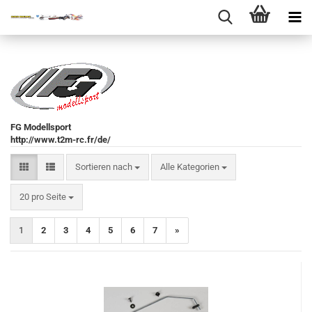
FG Modellsport
http://www.t2m-rc.fr/de/
Sortieren nach
Sortieren nach
Alle Kategorien
pro Seite
20 pro Seite
1
2
3
4
5
6
7
»