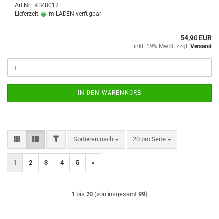
Art.Nr.: KB48012
Lieferzeit:
im LADEN verfügbar
54,90 EUR
inkl. 19% MwSt. zzgl.
Versand
IN DEN WARENKORB
FILTER
Sortieren nach
pro Seite
Sortieren nach
20 pro Seite
1
2
3
4
5
»
1
bis
20
(von insgesamt
99
)