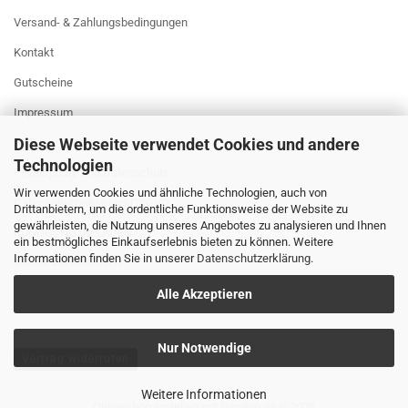
Versand- & Zahlungsbedingungen
Kontakt
Gutscheine
Impressum
Diese Webseite verwendet Cookies und andere
AGB
Technologien
Privatsphäre und Datenschutz
Wir verwenden Cookies und ähnliche Technologien, auch von
Datenschutzerklärung DSGVO
Drittanbietern, um die ordentliche Funktionsweise der Website zu
gewährleisten, die Nutzung unseres Angebotes zu analysieren und Ihnen
RUNDGANG IM LADEN
ein bestmögliches Einkaufserlebnis bieten zu können. Weitere
Informationen finden Sie in unserer
Datenschutzerklärung
.
Cookie Einstellungen
Alle Akzeptieren
Nur Notwendige
Vertrag widerrufen
Weitere Informationen
Onlineshop erstellen
mit Gambio.de © 2026