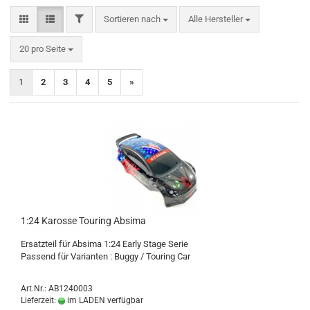
FILTER
Sortieren nach
Sortieren nach
Alle Hersteller
pro Seite
20 pro Seite
1
2
3
4
5
»
1:24 Karosse Touring Absima
Ersatzteil für Absima 1:24 Early Stage Serie
Passend für Varianten : Buggy / Touring Car
Art.Nr.: AB1240003
Lieferzeit:
im LADEN verfügbar