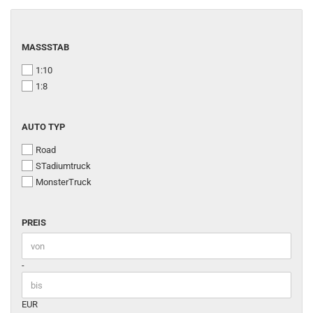
MASSSTAB
MASSSTAB
1:10
1:8
AUTO
AUTO TYP
TYP
Road
STadiumtruck
MonsterTruck
PREIS
PREIS
Preis bis
-
EUR