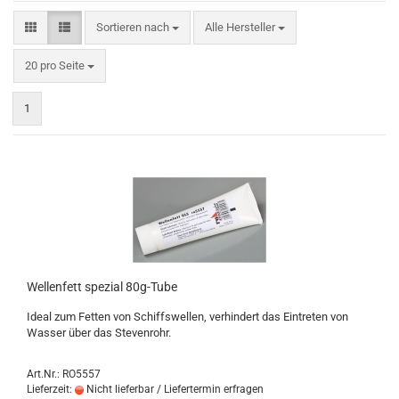
Sortieren nach
Sortieren nach
Alle Hersteller
pro Seite
20 pro Seite
1
Wellenfett spezial 80g-Tube
Ideal zum Fetten von Schiffswellen, verhindert das Eintreten von
Wasser über das Stevenrohr.
Art.Nr.: RO5557
Lieferzeit:
Nicht lieferbar / Liefertermin erfragen