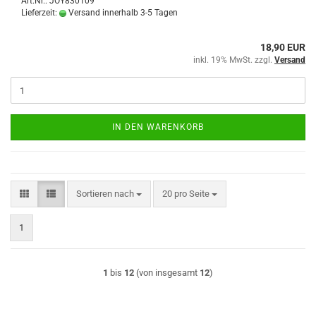
Art.Nr.: JOY830109
Lieferzeit:
Versand innerhalb 3-5 Tagen
18,90 EUR
inkl. 19% MwSt. zzgl.
Versand
IN DEN WARENKORB
Sortieren nach
pro Seite
Sortieren nach
20 pro Seite
1
1
bis
12
(von insgesamt
12
)