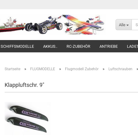
Alle
SCHIFFSMODELLE
AKKUS..
RC-ZUBEHÖR
ANTRIEBE
LADE
»
»
»
Startseite
FLUGMODELLE
Flugmodell Zubehör
Luftschrauben
Klappluftschr. 9"