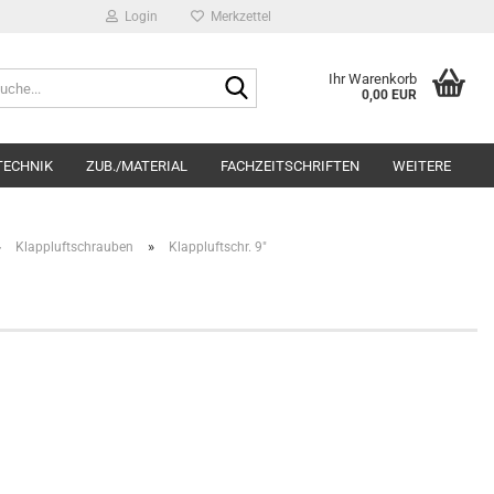
Login
Merkzettel
Suche...
Ihr Warenkorb
0,00 EUR
TECHNIK
ZUB./MATERIAL
FACHZEITSCHRIFTEN
WEITERE
»
»
Klappluftschrauben
Klappluftschr. 9"