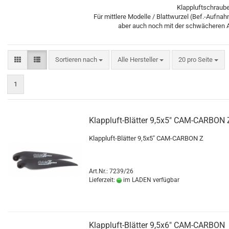
Klappluftschraub
Für mittlere Modelle / Blattwurzel (Bef.-Auf
aber auch noch mit der schwächeren 
Sortieren nach
pro Seite
Sortieren nach
Alle Hersteller
20 pro Seite
1
Klappluft-Blätter 9,5x5" CAM-CARBON 
Klappluft-Blätter 9,5x5" CAM-CARBON Z
Art.Nr.: 7239/26
Lieferzeit:
im LADEN verfügbar
Klappluft-Blätter 9,5x6" CAM-CARBON