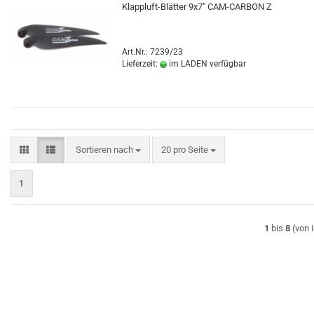
Klappluft-Blätter 9x7" CAM-CARBON Z
Art.Nr.: 7239/23
Lieferzeit:
im LADEN verfügbar
Sortieren nach
pro Seite
Sortieren nach
20 pro Seite
1
1
bis
8
(von 