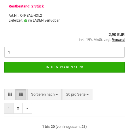
Restbestand: 2 Stück
Art.Nr.: O-IPBAL-HXL2
Lieferzeit:
im LADEN verfügbar
2,90 EUR
inkl. 19% MwSt. zzgl.
Versand
IN DEN WARENKORB
Sortieren nach
pro Seite
Sortieren nach
20 pro Seite
1
2
»
1
bis
20
(von insgesamt
21
)