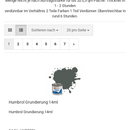
Menge reicht je nach Auftragsstärke für bis zu 0,3 qm Fläche. Trocknet in
1 - 2 Stunden
verdünnbar im Verhältnis 2 Teile Farben 1 Teil Verdünner. Überstreichbar in
rund 6 Stunden.
Sortieren nach
pro Seite
Sortieren nach
20 pro Seite
1
2
3
4
5
6
7
»
Humbrol Grundierung 14ml
Humbrol Grundierung 14ml