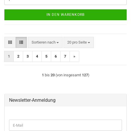
IN DEN WARENKORB
Sortieren nach
pro Seite
Sortieren nach
20 pro Seite
1
2
3
4
5
6
7
»
1
bis
20
(von insgesamt
127
)
Newsletter-Anmeldung
WEITER
E-
ZUR
Mail