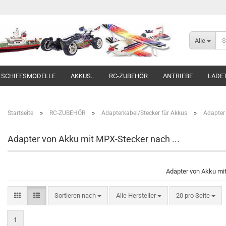
Alle
SCHIFFSMODELLE
AKKUS..
RC-ZUBEHÖR
ANTRIEBE
LADE
»
»
»
Startseite
RC-ZUBEHÖR
Adapterkabel/Stecker für Akkus
Adapter 
Adapter von Akku mit MPX-Stecker nach ...
Adapter von Akku mit
Sortieren nach
pro Seite
Sortieren nach
Alle Hersteller
20 pro Seite
1