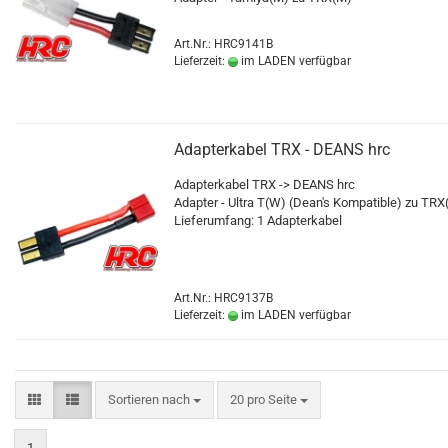
Art.Nr.: HRC9141B
Lieferzeit:
im LADEN verfügbar
Adapterkabel TRX - DEANS hrc
Adapterkabel TRX -> DEANS hrc
Adapter - Ultra T(W) (Dean's Kompatible) zu TRX
Lieferumfang: 1 Adapterkabel
Art.Nr.: HRC9137B
Lieferzeit:
im LADEN verfügbar
Sortieren nach
pro Seite
Sortieren nach
20 pro Seite
1