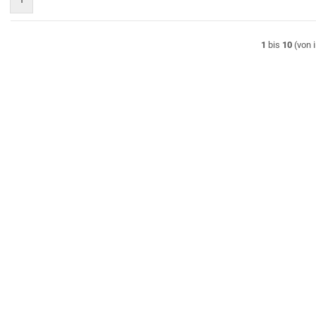
1
bis
10
(von 