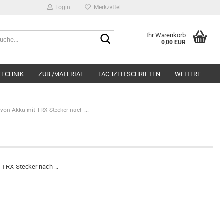
Login
Merkzettel
Suche...
Ihr Warenkorb
0,00 EUR
TECHNIK
ZUB./MATERIAL
FACHZEITSCHRIFTEN
WEITERE
von Akku mit TRX-Stecker nach ...
 TRX-Stecker nach ...