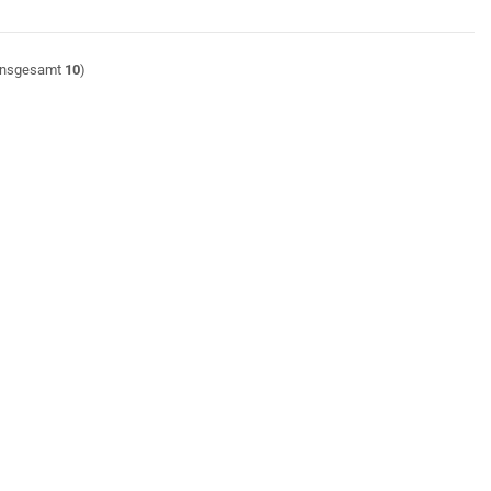
insgesamt
10
)