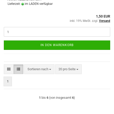
Lieferzeit:
im LADEN verfügbar
1,50 EUR
inkl. 19% MwSt. zzgl.
Versand
IN DEN WARENKORB
Sortieren nach
pro Seite
Sortieren nach
20 pro Seite
1
1
bis
6
(von insgesamt
6
)