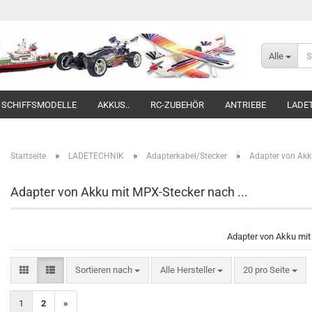
Alle
SCHIFFSMODELLE
AKKUS..
RC-ZUBEHÖR
ANTRIEBE
LADE
»
»
»
Startseite
LADETECHNIK
Adapterkabel/Stecker
Adapter von Akku
Adapter von Akku mit MPX-Stecker nach ...
Adapter von Akku mit 
Sortieren nach
pro Seite
Sortieren nach
Alle Hersteller
20 pro Seite
1
2
»