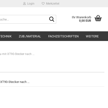
Login
Merkzettel
Suche...
Ihr Warenkorb
0,00 EUR
TECHNIK
ZUB./MATERIAL
FACHZEITSCHRIFTEN
WEITERE
 mit XT90-Stecker nach ...
XT90-Stecker nach ...