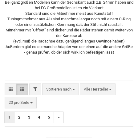
Bei ganz großen Modellen kann der Sechskant auch z.B. 24mm haben und
bei FG Großmodellen ist es ein Vierkant
Standard sind die Mitnehmer meist aus Kunststoff
Tuningmitnehmer aus Alu sind manchmal sogar noch mit einem O-Ring
oder einer zusätzlichen Klemmung daß der Stift nicht rausfällt
Mitnehmer mit "Offset" sind dicker und die Räder stehen damit weiter von
der Karosse ab
(evtl. muß die Radachse dazu genügend langes Gewinde haben)
Außerdem gibt es so manche Adapter von der einen auf die andere Größe
- genau prüfen, ob der sich wirklich befestigen lässt
FILTER
Sortieren nach
Sortieren nach
Alle Hersteller
pro Seite
20 pro Seite
1
2
3
4
5
»