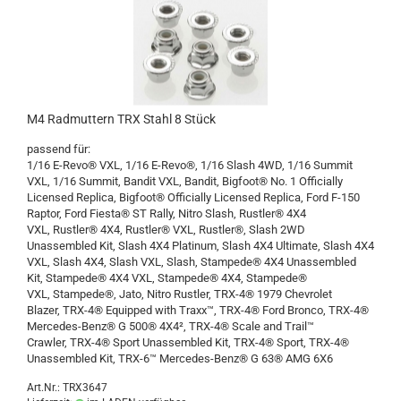
M4 Radmuttern TRX Stahl 8 Stück
passend für:
1/16 E-Revo® VXL, 1/16 E-Revo®, 1/16 Slash 4WD, 1/16 Summit
VXL, 1/16 Summit, Bandit VXL, Bandit, Bigfoot® No. 1 Officially
Licensed Replica, Bigfoot® Officially Licensed Replica, Ford F-150
Raptor, Ford Fiesta® ST Rally, Nitro Slash, Rustler® 4X4
VXL, Rustler® 4X4, Rustler® VXL, Rustler®, Slash 2WD
Unassembled Kit, Slash 4X4 Platinum, Slash 4X4 Ultimate, Slash 4X4
VXL, Slash 4X4, Slash VXL, Slash, Stampede® 4X4 Unassembled
Kit, Stampede® 4X4 VXL, Stampede® 4X4, Stampede®
VXL, Stampede®, Jato, Nitro Rustler, TRX-4® 1979 Chevrolet
Blazer, TRX-4® Equipped with Traxx™, TRX-4® Ford Bronco, TRX-4®
Mercedes-Benz® G 500® 4X4², TRX-4® Scale and Trail™
Crawler, TRX-4® Sport Unassembled Kit, TRX-4® Sport, TRX-4®
Unassembled Kit, TRX-6™ Mercedes-Benz® G 63® AMG 6X6
Art.Nr.: TRX3647