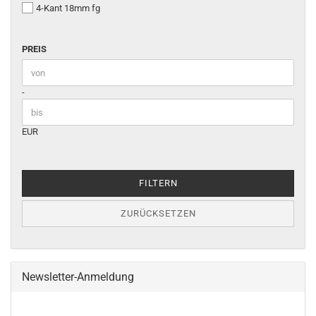
4-Kant 18mm fg
PREIS
PREIS
Preis bis
-
EUR
FILTERN
ZURÜCKSETZEN
Newsletter-Anmeldung