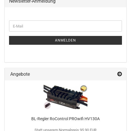
Newsletter-Anmeldung
WEITER
E-
ZUR
Mail
NEWSLETTER-
ANMELDUNG
ANMELDEN
Angebote
BL-Regler RoControl PROwifi HV130A
Statt unserem Normalpreis 95,90 EUR