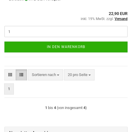
22,90 EUR
inkl. 19% MwSt. zzgl.
Versand
IN DEN WARENKORB
Sortieren nach
pro Seite
Sortieren nach
20 pro Seite
1
1
bis
4
(von insgesamt
4
)