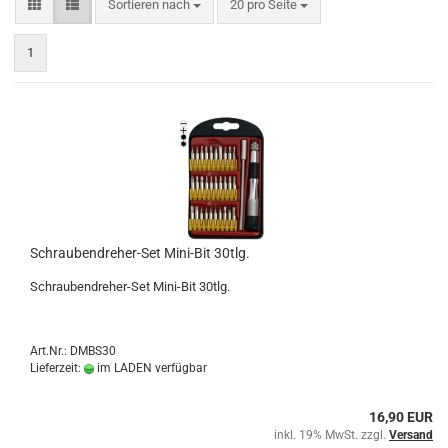
Sortieren nach
pro Seite
Sortieren nach
20 pro Seite
1
Schraubendreher-Set Mini-Bit 30tlg.
Schraubendreher-Set Mini-Bit 30tlg.
Art.Nr.: DMBS30
Lieferzeit:
im LADEN verfügbar
16,90 EUR
inkl. 19% MwSt. zzgl.
Versand