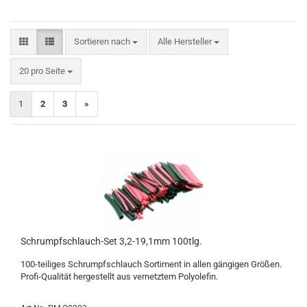
Sortieren nach
Sortieren nach
Alle Hersteller
pro Seite
20 pro Seite
1
2
3
»
Schrumpfschlauch-Set 3,2-19,1mm 100tlg.
100-teiliges Schrumpfschlauch Sortiment in allen gängigen Größen.
Profi-Qualität hergestellt aus vernetztem Polyolefin.