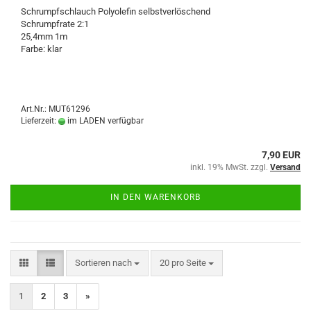
Schrumpfschlauch Polyolefin selbstverlöschend
Schrumpfrate 2:1
25,4mm 1m
Farbe: klar
Art.Nr.: MUT61296
Lieferzeit:
im LADEN verfügbar
7,90 EUR
inkl. 19% MwSt. zzgl.
Versand
IN DEN WARENKORB
Sortieren nach
pro Seite
Sortieren nach
20 pro Seite
1
2
3
»