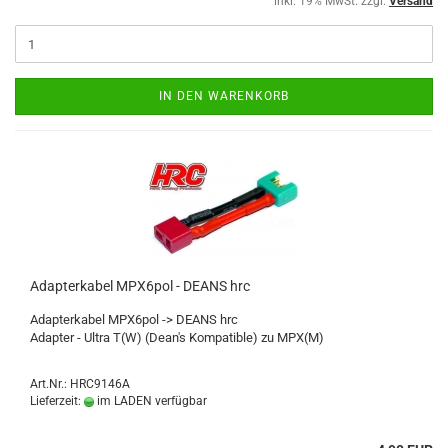
inkl. 19% MwSt. zzgl.
Versand
IN DEN WARENKORB
Adapterkabel MPX6pol - DEANS hrc
Adapterkabel MPX6pol -> DEANS hrc
Adapter - Ultra T(W) (Dean's Kompatible) zu MPX(M)
Art.Nr.: HRC9146A
Lieferzeit:
im LADEN verfügbar