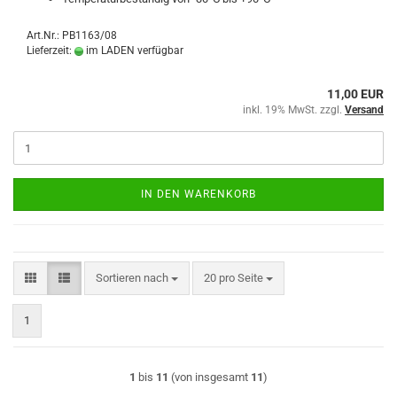
Art.Nr.: PB1163/08
Lieferzeit:
im LADEN verfügbar
11,00 EUR
inkl. 19% MwSt. zzgl.
Versand
IN DEN WARENKORB
Sortieren nach
pro Seite
Sortieren nach
20 pro Seite
1
1
bis
11
(von insgesamt
11
)