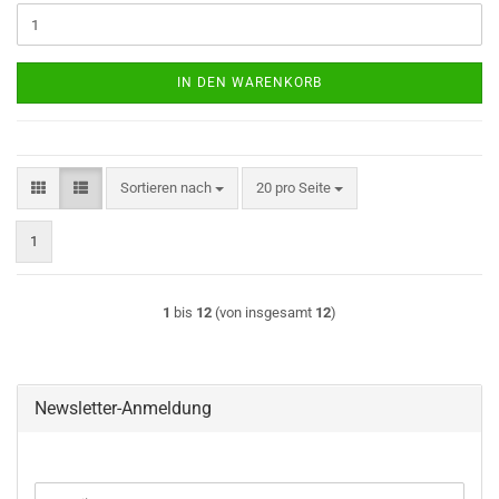
IN DEN WARENKORB
Sortieren nach
pro Seite
Sortieren nach
20 pro Seite
1
1
bis
12
(von insgesamt
12
)
Newsletter-Anmeldung
WEITER