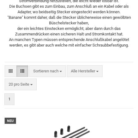
Stromverbindung herzustellen, die leicht wieder lösbar ist.
Die Buchsen gibt es zum Einbau, zum Anschluß an ein Kabel oder als
Adapter, wo beidseitig Stecker eingesteckt werden können.
"Banane" kommt daher, daß die Stecker üblicherweise einen gewölbten
Büschelstecker haben,
der ein leichtes Einstecken ermöglicht, aber dann durch das
Zusammendrücken einen sicheren Halt und Stromkontakt hat.
An manchen Typen müssen entsprechende Anschlußkabel angelötet
werden, es gibt aber auch welche mit einfacher Schraubbefestigung.
Sortieren nach
Sortieren nach
Alle Hersteller
pro Seite
20 pro Seite
1
NEU