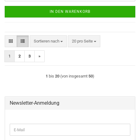
IN DEN WARENKORB
Sortieren nach
pro Seite
Sortieren nach
20 pro Seite
1
2
3
»
1
bis
20
(von insgesamt
50
)
Newsletter-Anmeldung
WEITER
E-
ZUR
Mail
NEWSLETTER-