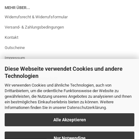
MEHR ÜBER...
Widerrufsrecht & Widerrufsformular
Versand- & Zahlungsbedingungen
Kontakt
Gutscheine
Impressum
Diese Webseite verwendet Cookies und andere
AGB
Technologien
Privatsphäre und Datenschutz
Wir verwenden Cookies und ähnliche Technologien, auch von
Datenschutzerklärung DSGVO
Drittanbietern, um die ordentliche Funktionsweise der Website zu
gewährleisten, die Nutzung unseres Angebotes zu analysieren und Ihnen
RUNDGANG IM LADEN
ein bestmögliches Einkaufserlebnis bieten zu können. Weitere
Informationen finden Sie in unserer
Datenschutzerklärung
.
Cookie Einstellungen
Alle Akzeptieren
Nur Notwendige