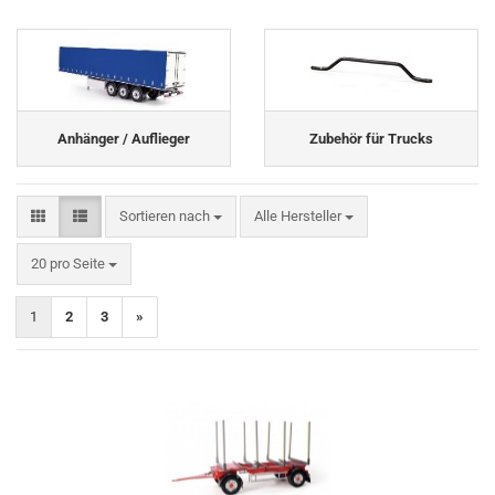
Anhänger / Auflieger
Zubehör für Trucks
Sortieren nach
Sortieren nach
Alle Hersteller
pro Seite
20 pro Seite
1
2
3
»