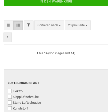
IN DEN WARENKORB
FILTER
Sortieren nach
pro Seite
Sortieren nach
20 pro Seite
1
1
bis
14
(von insgesamt
14
)
LUFTSCHRAUBE
LUFTSCHRAUBE ART
ART
Elektro
Klappluftschraube
Starre Luftschraube
Kunststoff