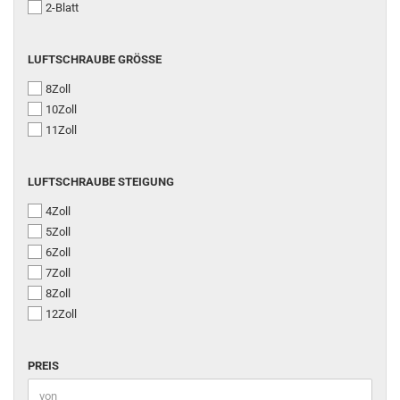
2-Blatt
LUFTSCHRAUBE
LUFTSCHRAUBE GRÖSSE
GRÖSSE
8Zoll
10Zoll
11Zoll
LUFTSCHRAUBE
LUFTSCHRAUBE STEIGUNG
STEIGUNG
4Zoll
5Zoll
6Zoll
7Zoll
8Zoll
12Zoll
PREIS
PREIS
Preis bis