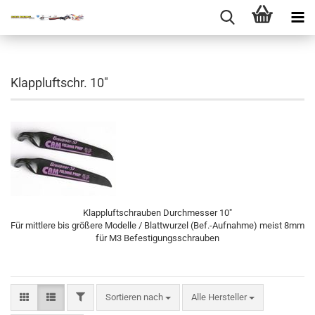
Klappluftschr. 10"
Klappluftschrauben Durchmesser 10"
Für mittlere bis größere Modelle / Blattwurzel (Bef.-Aufnahme) meist 8mm
für M3 Befestigungsschrauben
FILTER
Sortieren nach
Sortieren nach
Alle Hersteller