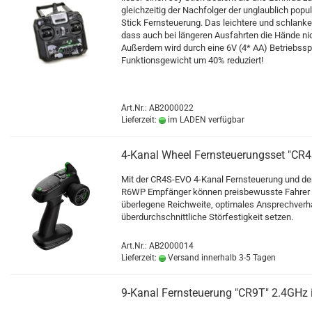
gleichzeitig der Nachfolger der unglaublich popu
Stick Fernsteuerung. Das leichtere und schlanke
dass auch bei längeren Ausfahrten die Hände n
Außerdem wird durch eine 6V (4* AA) Betriebss
Funktionsgewicht um 40% reduziert!
Art.Nr.: AB2000022
Lieferzeit:
im LADEN verfügbar
4-Kanal Wheel Fernsteuerungsset "CR
Mit der CR4S-EVO 4-Kanal Fernsteuerung und 
R6WP Empfänger können preisbewusste Fahrer 
überlegene Reichweite, optimales Ansprechverh
überdurchschnittliche Störfestigkeit setzen.
Art.Nr.: AB2000014
Lieferzeit:
Versand innerhalb 3-5 Tagen
9-Kanal Fernsteuerung "CR9T" 2.4GHz 