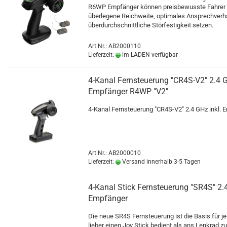
R6WP Empfänger können preisbewusste Fahrer 
überlegene Reichweite, optimales Ansprechverh
überdurchschnittliche Störfestigkeit setzen.
Art.Nr.: AB2000110
Lieferzeit:
im LADEN verfügbar
4-Kanal Fernsteuerung "CR4S-V2" 2.4 G
Empfänger R4WP "V2"
4-Kanal Fernsteuerung "CR4S-V2" 2.4 GHz inkl.
Art.Nr.: AB2000010
Lieferzeit:
Versand innerhalb 3-5 Tagen
4-Kanal Stick Fernsteuerung "SR4S" 2.
Empfänger
Die neue SR4S Fernsteuerung ist die Basis für j
lieber einen Joy Stick bedient als ans Lenkrad zu