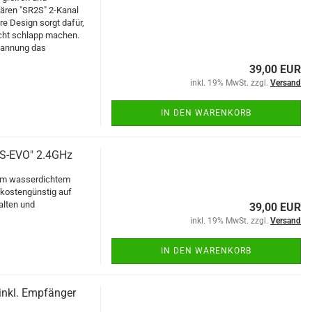
lären "SR2S" 2-Kanal
re Design sorgt dafür,
icht schlapp machen.
pannung das
39,00 EUR
inkl. 19% MwSt. zzgl.
Versand
IN DEN WARENKORB
4S-EVO" 2.4GHz
dem wasserdichtem
kostengünstig auf
alten und
39,00 EUR
inkl. 19% MwSt. zzgl.
Versand
IN DEN WARENKORB
inkl. Empfänger