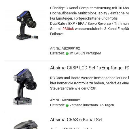
Günstige 3-Kanal Computersteuerung mit 10 Mod
Hochauflösende Multicolor-Display / einfache 
Für Einsteiger, Fortgeschrittene und Profis
DualRate / EXP / EPA / Servo Reverse / Trimmu
Set mit
2Stück
wasserresistente 3-Kanal Empfän
Failsave
Art.Nr.: AB2000102
Lieferzeit:
im LADEN verfügbar
Absima CR3P LCD-Set 1xEmpfänger 
RC Cars und Boote werden immer schneller und l
hier immer die Kontrolle zu haben, bedarf es eine
Steuerzentrale wie der CR3P.
Art.Nr.: AB2000002
Lieferzeit:
Versand innerhalb 3-5 Tagen
Absima CR6S 6-Kanal Set