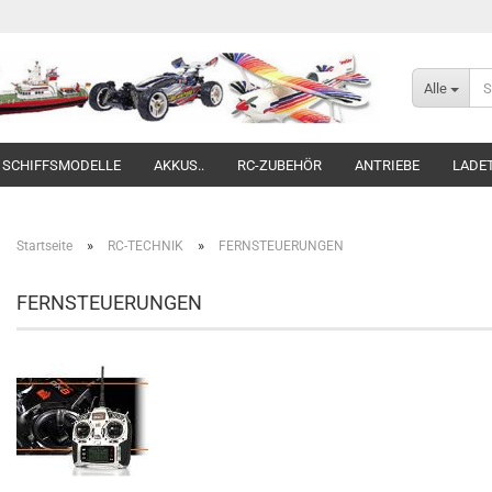
Alle
SCHIFFSMODELLE
AKKUS..
RC-ZUBEHÖR
ANTRIEBE
LADE
»
»
Startseite
RC-TECHNIK
FERNSTEUERUNGEN
FERNSTEUERUNGEN