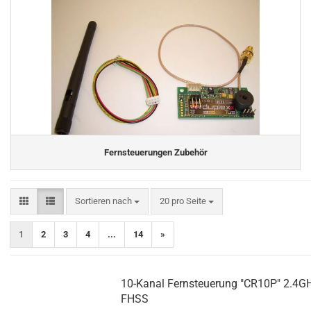
Fernsteuerungen Zubehör
Sortieren nach
pro Seite
Sortieren nach
20 pro Seite
1
2
3
4
...
14
»
10-Kanal Fernsteuerung "CR10P" 2.4GH
FHSS