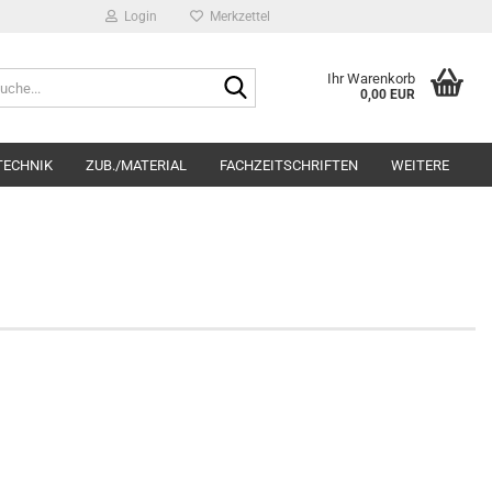
Login
Merkzettel
Suche...
Ihr Warenkorb
0,00 EUR
TECHNIK
ZUB./MATERIAL
FACHZEITSCHRIFTEN
WEITERE