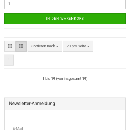
IN DEN WARENKORB
Sortieren nach
pro Seite
Sortieren nach
20 pro Seite
1
1
bis
19
(von insgesamt
19
)
Newsletter-Anmeldung
WEITER
E-