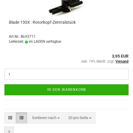
Blade 130X : Rotorkopf-Zentralstück
Art.Nr.: BLH3711
Lieferzeit:
im LADEN verfügbar
3,95 EUR
inkl. 19% MwSt. zzgl.
Versand
IN DEN WARENKORB
Sortieren nach
pro Seite
Sortieren nach
20 pro Seite
1