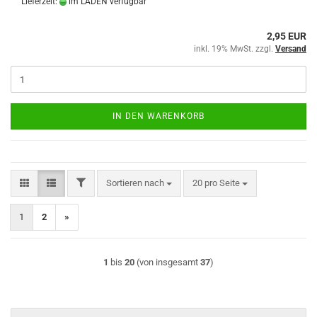
Lieferzeit:
im LADEN verfügbar
2,95 EUR
inkl. 19% MwSt. zzgl.
Versand
IN DEN WARENKORB
FILTER
Sortieren nach
pro Seite
Sortieren nach
20 pro Seite
1
2
»
1
bis
20
(von insgesamt
37
)