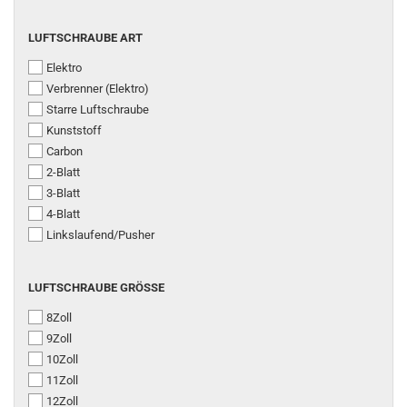
LUFTSCHRAUBE
LUFTSCHRAUBE ART
ART
Elektro
Verbrenner (Elektro)
Starre Luftschraube
Kunststoff
Carbon
2-Blatt
3-Blatt
4-Blatt
Linkslaufend/Pusher
LUFTSCHRAUBE
LUFTSCHRAUBE GRÖSSE
GRÖSSE
8Zoll
9Zoll
10Zoll
11Zoll
12Zoll