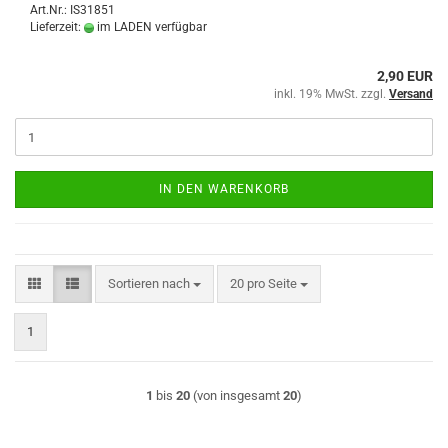
Art.Nr.: IS31851
Lieferzeit:
im LADEN verfügbar
2,90 EUR
inkl. 19% MwSt. zzgl.
Versand
IN DEN WARENKORB
Sortieren nach
pro Seite
Sortieren nach
20 pro Seite
1
1
bis
20
(von insgesamt
20
)