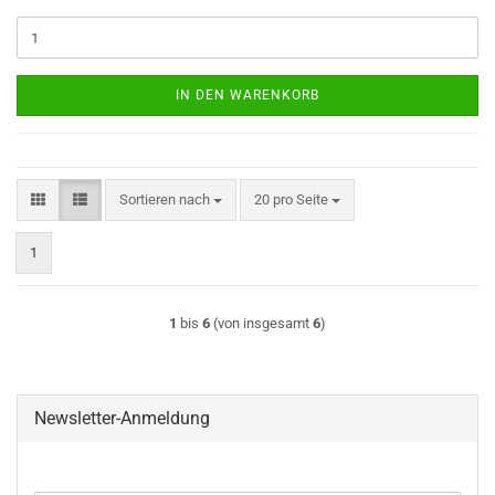
IN DEN WARENKORB
Sortieren nach
pro Seite
Sortieren nach
20 pro Seite
1
1
bis
6
(von insgesamt
6
)
Newsletter-Anmeldung