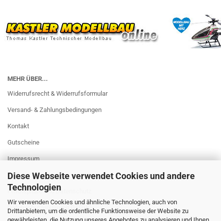
MEHR ÜBER...
Widerrufsrecht & Widerrufsformular
Versand- & Zahlungsbedingungen
Kontakt
Gutscheine
Impressum
Diese Webseite verwendet Cookies und andere
AGB
Technologien
Privatsphäre und Datenschutz
Wir verwenden Cookies und ähnliche Technologien, auch von
Datenschutzerklärung DSGVO
Drittanbietern, um die ordentliche Funktionsweise der Website zu
gewährleisten, die Nutzung unseres Angebotes zu analysieren und Ihnen