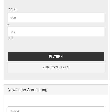
PREIS
PREIS
Preis bis
-
EUR
FILTERN
ZURÜCKSETZEN
Newsletter-Anmeldung
WEITER
E-