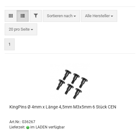
FILTER
Sortieren nach
Sortieren nach
Alle Hersteller
pro Seite
20 pro Seite
1
KingPins Ø 4mm x Länge 4,5mm M3x5mm 6 Stück CEN
Art.Nr.: G36267
Lieferzeit:
im LADEN verfügbar