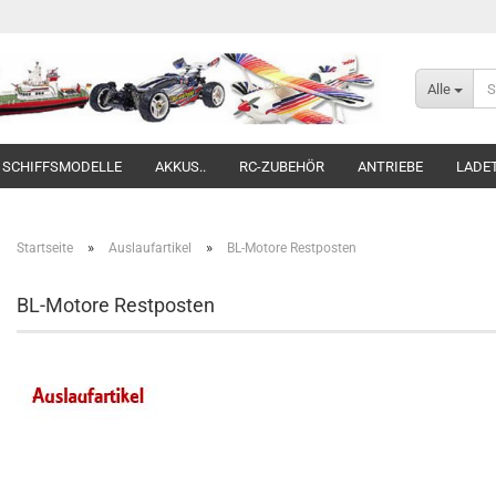
Alle
SCHIFFSMODELLE
AKKUS..
RC-ZUBEHÖR
ANTRIEBE
LADE
»
»
Startseite
Auslaufartikel
BL-Motore Restposten
BL-Motore Restposten