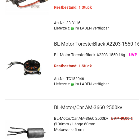
Restbestand: 1 Stück
Art.Nr.: 33-3116
Lieferzeit:
im LADEN verfügbar
BL-Motor TorcsterBlack A2203-1550 1
BL-Motor TorcsterBlack A2203-1550 16g -
UVP 1
Restbestand: 1 Stück
Art.Nr.: TC182046
Lieferzeit:
im LADEN verfügbar
BL-Motor/Car AM-3660 2500kv
BL-Motor/Car AM-3660 2500kv
UVP 49,00 €
Ø 36mm / Länge 60mm
Motorwelle 5mm