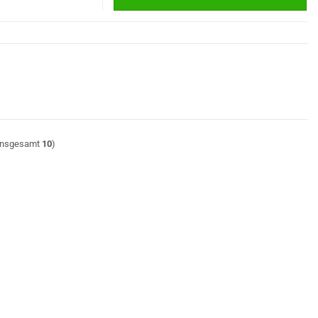
insgesamt
10
)