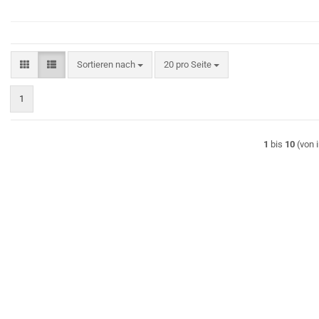
Sortieren nach
pro Seite
Sortieren nach
20 pro Seite
1
1
bis
10
(von 