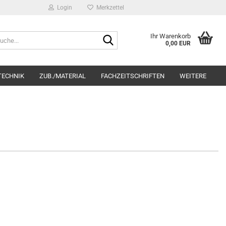
Login
Merkzettel
Suche...
Ihr Warenkorb
0,00 EUR
TECHNIK
ZUB./MATERIAL
FACHZEITSCHRIFTEN
WEITERE