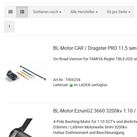
Sortieren nach
pro Seite
Sortieren nach
Alle Hersteller
20 pro Seite
1
BL-Motor CAR / Dragster PRO 11,5 sen
On-Road Version für TAMIYA Regler TBLE-02S u
Art.Nr.: T906258
Lieferzeit:
im LADEN verfügbar
BL-Motor EzrunG2 3660 3200kv 1:10 
4-Pole Bashing-Motor für 1:10 SCT's und ähnlich
D36mm / L60mm Motorwelle 5mm 3200kv
Hohes Drehmoment und Beschleunigung