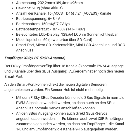
Abmessung: 202,2mmx189,4mmx96mm
Gewicht: 613g (ohne Akkus)
Anzahl der Kanäle: 16 (ACCST D16) / 24 (ACCESS) Kanäle
Betriebsspannung: 6~8,4V
Betriebsstrom: 160mA@7.2V typ
Betriebstemperatur: -10?~60? (14?~140?)
Beleuchtetes LCD-Display: 128x64 LCD im Sonnenlicht lesbar
Modellspeicher: 60 (erweiterbar über SD-Card)
Smart-Port, Micro-SD-Kartenschlitz, Mini-USB-Anschluss und DSC-
Anschluss
Empfänger X8R/LBT (PCB-Antenne)
Der FrSky Empfänger verfügt über 16 Kanäle (8 normale PWM-Ausgänge
und 8 Kanäle über den SBus Ausgang). Außerdem hat er noch den neuen
Smart-Port.
An den Smart-Port können direkt die neuen digitalen Sensoren
angeschlossen werden. Ein Sensor-Hub ist nicht mehr nötig.
Mit dem FrSky SBus Decoder können die SBus Signale in normale
PWM-Signale gewandelt werden, so dass auch an den SBus
Anschluss normale Servos anschließen können.
An den SBus Ausgang können auch direkt SBus-Servos
angeschlossen werden. ---- Es können auch zwei X8R Empfänger
zusammen gebunden werden, so dass am Empfänger 1 die Kanal
1-8 und am Empfänger 2 die Kanäle 9-16 ausgegeben werden.