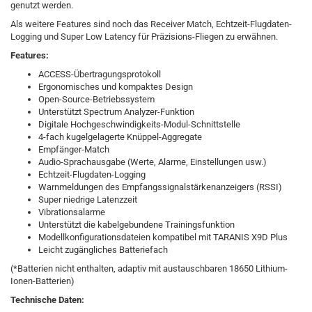
genutzt werden.
Als weitere Features sind noch das Receiver Match, Echtzeit-Flugdaten-
Logging und Super Low Latency für Präzisions-Fliegen zu erwähnen.
Features:
ACCESS-Übertragungsprotokoll
Ergonomisches und kompaktes Design
Open-Source-Betriebssystem
Unterstützt Spectrum Analyzer-Funktion
Digitale Hochgeschwindigkeits-Modul-Schnittstelle
4-fach kugelgelagerte Knüppel-Aggregate
Empfänger-Match
Audio-Sprachausgabe (Werte, Alarme, Einstellungen usw.)
Echtzeit-Flugdaten-Logging
Warnmeldungen des Empfangssignalstärkenanzeigers (RSSI)
Super niedrige Latenzzeit
Vibrationsalarme
Unterstützt die kabelgebundene Trainingsfunktion
Modellkonfigurationsdateien kompatibel mit TARANIS X9D Plus
Leicht zugängliches Batteriefach
(*Batterien nicht enthalten, adaptiv mit austauschbaren 18650 Lithium-
Ionen-Batterien)
Technische Daten: