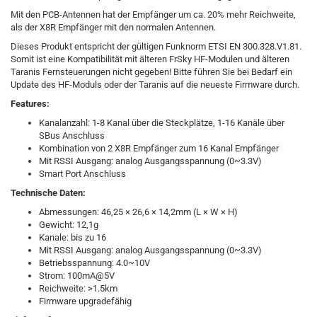
Mit den PCB-Antennen hat der Empfänger um ca. 20% mehr Reichweite,
als der X8R Empfänger mit den normalen Antennen.
Dieses Produkt entspricht der gültigen Funknorm ETSI EN 300.328.V1.81.
Somit ist eine Kompatibilität mit älteren FrSky HF-Modulen und älteren
Taranis Fernsteuerungen nicht gegeben! Bitte führen Sie bei Bedarf ein
Update des HF-Moduls oder der Taranis auf die neueste Firmware durch.
Features:
Kanalanzahl: 1-8 Kanal über die Steckplätze, 1-16 Kanäle über
SBus Anschluss
Kombination von 2 X8R Empfänger zum 16 Kanal Empfänger
Mit RSSI Ausgang: analog Ausgangsspannung (0~3.3V)
Smart Port Anschluss
Technische Daten:
Abmessungen: 46,25 × 26,6 × 14,2mm (L × W × H)
Gewicht: 12,1g
Kanale: bis zu 16
Mit RSSI Ausgang: analog Ausgangsspannung (0~3.3V)
Betriebsspannung: 4.0~10V
Strom: 100mA@5V
Reichweite: >1.5km
Firmware upgradefähig