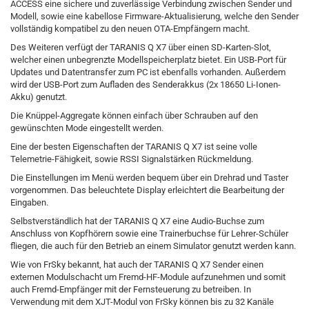
ACCESS eine sichere und zuverlässige Verbindung zwischen Sender und
Modell, sowie eine kabellose Firmware-Aktualisierung, welche den Sender
vollständig kompatibel zu den neuen OTA-Empfängern macht.
Des Weiteren verfügt der TARANIS Q X7 über einen SD-Karten-Slot,
welcher einen unbegrenzte Modellspeicherplatz bietet. Ein USB-Port für
Updates und Datentransfer zum PC ist ebenfalls vorhanden. Außerdem
wird der USB-Port zum Aufladen des Senderakkus (2x 18650 Li-Ionen-
Akku) genutzt.
Die Knüppel-Aggregate können einfach über Schrauben auf den
gewünschten Mode eingestellt werden.
Eine der besten Eigenschaften der TARANIS Q X7 ist seine volle
Telemetrie-Fähigkeit, sowie RSSI Signalstärken Rückmeldung.
Die Einstellungen im Menü werden bequem über ein Drehrad und Taster
vorgenommen. Das beleuchtete Display erleichtert die Bearbeitung der
Eingaben.
Selbstverständlich hat der TARANIS Q X7 eine Audio-Buchse zum
Anschluss von Kopfhörern sowie eine Trainerbuchse für Lehrer-Schüler
fliegen, die auch für den Betrieb an einem Simulator genutzt werden kann.
Wie von FrSky bekannt, hat auch der TARANIS Q X7 Sender einen
externen Modulschacht um Fremd-HF-Module aufzunehmen und somit
auch Fremd-Empfänger mit der Fernsteuerung zu betreiben. In
Verwendung mit dem XJT-Modul von FrSky können bis zu 32 Kanäle