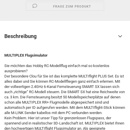
FRAGE ZUM PRODUKT
Beschreibung
MULTIPLEX Flugsimulator
Sie möchten das Hobby RC-Modellflug einfach mal so kostenlos
ausprobieren?
Der besondere Clou für Sie ist das komplette MULTIflight PLUS Set. Es ist
alles dabei und Sie können RC-Modellfliegen ganz einfach erlernen. Mit
der vollwertigen 2.4GHz 6-Kanal Fernsteuerung SMART SX lassen sich
auch „richtige“ RC-Modell steuern. Die SMART SX hat eine Reichweite von
ca. 3 km. Die Fernsteuerung besitzt 50 Modellspeicherplätze auf denen
schon alle MULTIPLEX RR+ Flugmodelle abgespeichert sind und
automatisch per ID aufgerufen werden. Mit dem MULTIflight-Stick können
alle M-LINK Sender kabellos mit dem PC verbunden werden.
Kein Problem. Hier ist unser Tipp für grenzenlosen Flugspass, der
spannend und in realistischer 3D-Landschaft ist. MULTIPLEX bietet Ihnen
den hochwertigen MULTIflight Flugsimulator an. Als geeignete