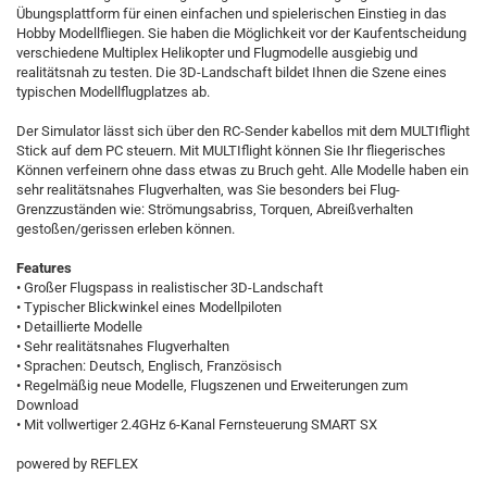
Übungsplattform für einen einfachen und spielerischen Einstieg in das
Hobby Modellfliegen. Sie haben die Möglichkeit vor der Kaufentscheidung
verschiedene Multiplex Helikopter und Flugmodelle ausgiebig und
realitätsnah zu testen. Die 3D-Landschaft bildet Ihnen die Szene eines
typischen Modellflugplatzes ab.
Der Simulator lässt sich über den RC-Sender kabellos mit dem MULTIflight
Stick auf dem PC steuern. Mit MULTIflight können Sie Ihr fliegerisches
Können verfeinern ohne dass etwas zu Bruch geht. Alle Modelle haben ein
sehr realitätsnahes Flugverhalten, was Sie besonders bei Flug-
Grenzzuständen wie: Strömungsabriss, Torquen, Abreißverhalten
gestoßen/gerissen erleben können.
Features
• Großer Flugspass in realistischer 3D-Landschaft
• Typischer Blickwinkel eines Modellpiloten
• Detaillierte Modelle
• Sehr realitätsnahes Flugverhalten
• Sprachen: Deutsch, Englisch, Französisch
• Regelmäßig neue Modelle, Flugszenen und Erweiterungen zum
Download
• Mit vollwertiger 2.4GHz 6-Kanal Fernsteuerung SMART SX
powered by REFLEX