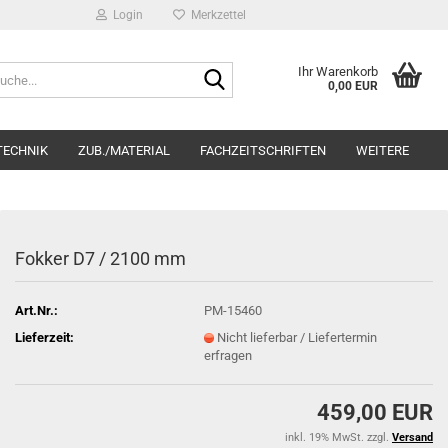
Login
Merkzettel
Suche...
Ihr Warenkorb
0,00 EUR
TECHNIK
ZUB./MATERIAL
FACHZEITSCHRIFTEN
WEITERE
Fokker D7 / 2100 mm
Art.Nr.:
PM-15460
Lieferzeit:
Nicht lieferbar / Liefertermin
erfragen
459,00 EUR
inkl. 19% MwSt. zzgl.
Versand