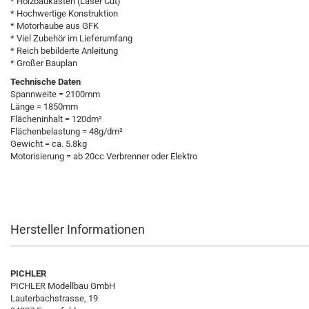
* Holzbaukasten (Laser Cut)
* Hochwertige Konstruktion
* Motorhaube aus GFK
* Viel Zubehör im Lieferumfang
* Reich bebilderte Anleitung
* Großer Bauplan
Technische Daten
Spannweite = 2100mm
Länge = 1850mm
Flächeninhalt = 120dm²
Flächenbelastung = 48g/dm²
Gewicht = ca. 5.8kg
Motorisierung = ab 20cc Verbrenner oder Elektro
Hersteller Informationen
PICHLER
PICHLER Modellbau GmbH
Lauterbachstrasse, 19