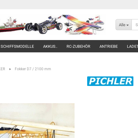
Alle
SCHIFFSMODELLE
AKKUS..
RC-ZUBEHÖR
ANTRIEBE
LADE
»
KER
Fokker D7 / 2100 mm