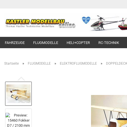
FAHRZEUGE
FLUGMODELLE
HELI+COPTER
RC-TECHNIK
»
»
»
Startseite
FLUGMODELLE
ELEKTROFLUGMODELLE
DOPPELDEC