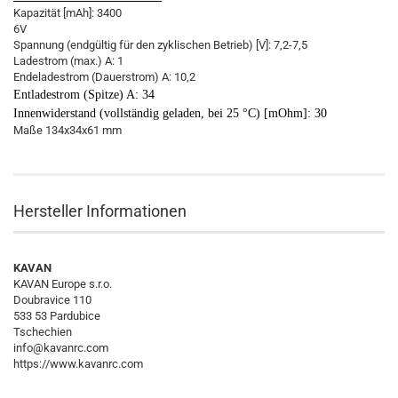
Kapazität [mAh]: 3400
6V
Spannung (endgültig für den zyklischen Betrieb) [V]: 7,2-7,5
Ladestrom (max.) A: 1
Endeladestrom (Dauerstrom) A: 10,2
Entladestrom (Spitze) A: 34
Innenwiderstand (vollständig geladen, bei 25 °C) [mOhm]: 30
Maße 134x34x61 mm
Hersteller Informationen
KAVAN
KAVAN Europe s.r.o.
Doubravice 110
533 53 Pardubice
Tschechien
info@kavanrc.com
https://www.kavanrc.com